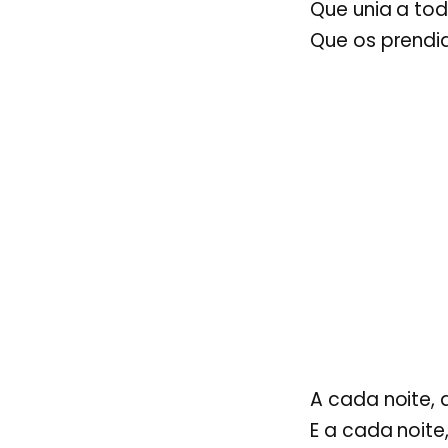
Que unia a to
Que os prend
A cada noite,
E a cada noite