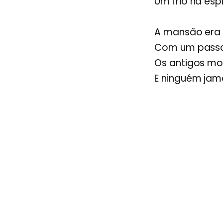
Um frio na esp
A mansão era 
Com um passad
Os antigos m
E ninguém jam