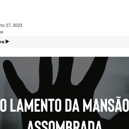
to 27, 2023
os
na