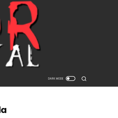
DARK MODE
da