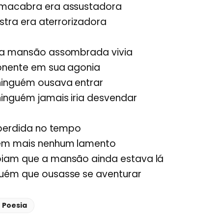
 macabra era assustadora
istra era aterrorizadora
 a mansão assombrada vivia
onente em sua agonia
ninguém ousava entrar
ninguém jamais iria desvendar
 perdida no tempo
sem mais nenhum lamento
iam que a mansão ainda estava lá
uém que ousasse se aventurar
 Poesia