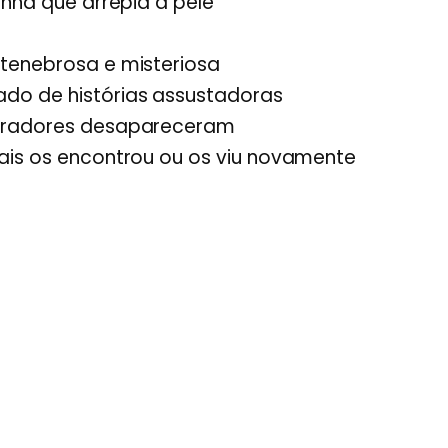
inha que arrepia a pele
tenebrosa e misteriosa
o de histórias assustadoras
oradores desapareceram
ais os encontrou ou os viu novamente