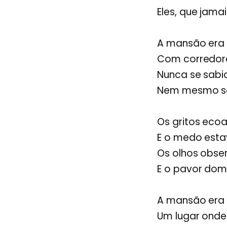
Eles, que jama
A mansão era 
Com corredore
Nunca se sabi
Nem mesmo se 
Os gritos eco
E o medo esta
Os olhos obse
E o pavor dom
A mansão era
Um lugar onde 