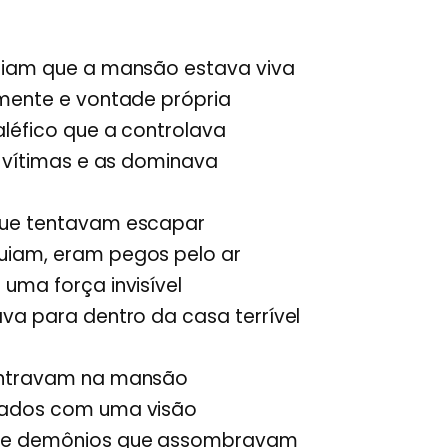
ziam que a mansão estava viva
 mente e vontade própria
léfico que a controlava
s vítimas e as dominava
que tentavam escapar
iam, eram pegos pelo ar
uma força invisível
va para dentro da casa terrível
entravam na mansão
tados com uma visão
 e demônios que assombravam