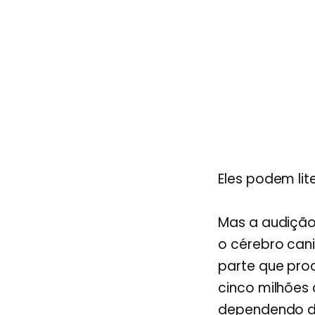
Eles podem lit
Mas a audição
o cérebro ca
parte que pro
cinco milhões 
dependendo d