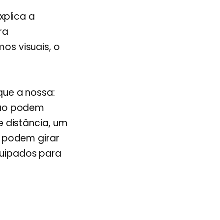
xplica a
ra
s visuais, o
que a nossa:
não podem
 distância, um
 podem girar
uipados para