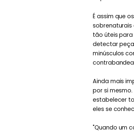
É assim que o
sobrenaturais
tão úteis par
detectar peça
minúsculos co
contrabandead
Ainda mais im
por si mesmo.
estabelecer to
eles se conhec
"Quando um cac