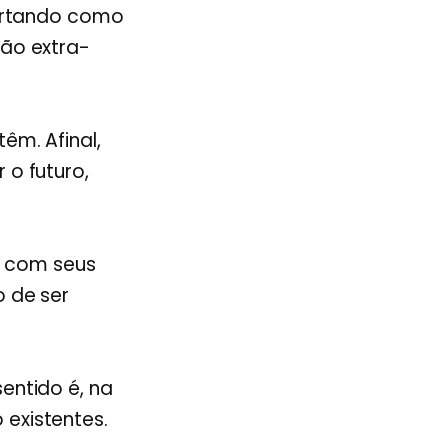
portando como
ão extra-
êm. Afinal,
o futuro,
ir com seus
 de ser
entido é, na
existentes.