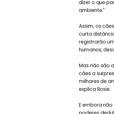
dizer o que pa
ambiente."
Assim, os cãe
curta distânci
registrarão u
humanos, des
Mas não são a
cães a surpre
milhares de an
explica Rosie.
E embora não 
poderes deduti