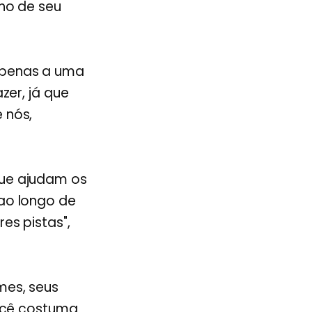
nho de seu
apenas a uma
zer, já que
 nós,
que ajudam os
ao longo de
es pistas",
mes, seus
você costuma