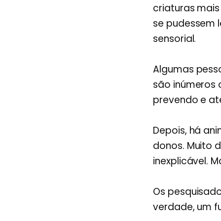
criaturas mai
se pudessem l
sensorial.
Algumas pesso
são inúmeros 
prevendo e at
Depois, há ani
donos. Muito 
inexplicável. 
Os pesquisado
verdade, um f