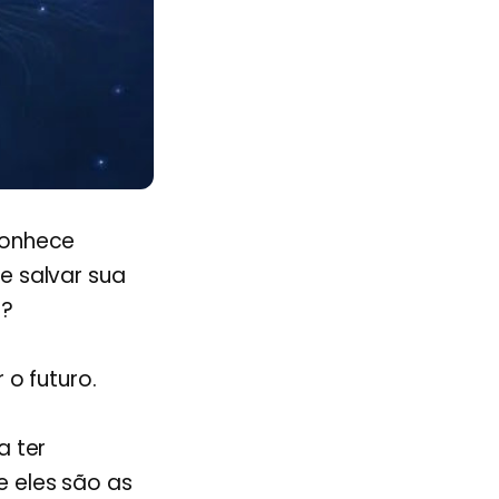
conhece
e salvar sua
s?
o futuro.
a ter
 eles são as