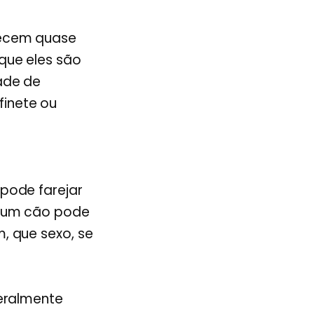
recem quase
que eles são
ade de
inete ou
pode farejar
, um cão pode
, que sexo, se
teralmente