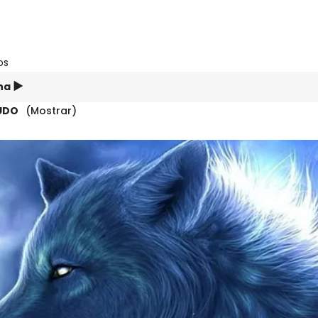
os
na
ÚDO
(Mostrar)